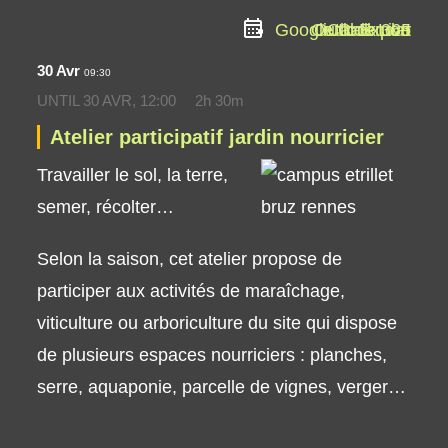
Google Calendar
Outlook Live
Outlook 365
iCal Export
30 Avr
09:30
UNTIL
30 AVR, 12:00
2h 30m
Atelier participatif jardin nourricier
Travailler le sol, la terre,
semer, récolter…
Selon la saison, cet atelier propose de
participer aux activités de maraîchage,
viticulture ou arboriculture du site qui dispose
de plusieurs espaces nourriciers : planches,
serre, aquaponie, parcelle de vignes, verger…