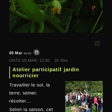
event_repeat
05 Mar
09:30
UNTIL
05 MAR, 12:00
2h 30m
Atelier participatif jardin
nourricier
Travailler le sol, la
terre, semer,
récolter…
Selon la saison, cet