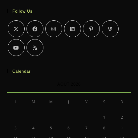
Follow Us
Calendar
AOÛT 2026
L
M
M
J
V
S
D
1
2
3
4
5
6
7
8
9