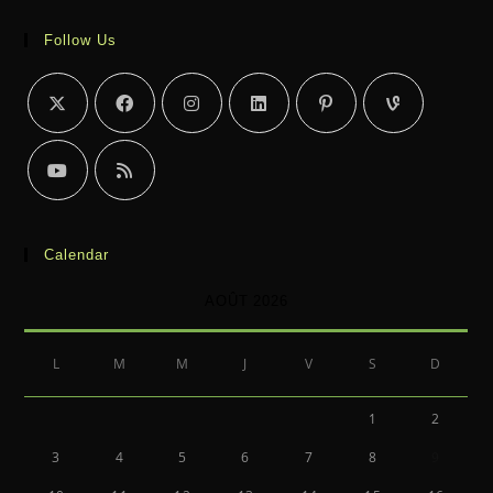
Follow Us
Calendar
AOÛT 2026
L
M
M
J
V
S
D
1
2
3
4
5
6
7
8
9