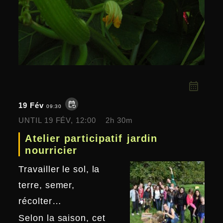
event_repeat
19 Fév
09:30
UNTIL
19 FÉV, 12:00
2h 30m
Atelier participatif jardin
nourricier
Travailler le sol, la
terre, semer,
récolter…
Selon la saison, cet