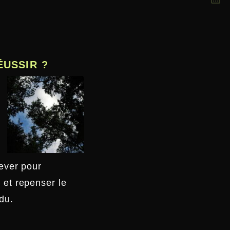
RÉUSSIR ?
lever pour
 et repenser le
du.