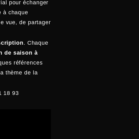
ial pour échanger
e à chaque
de vue, de partager
scription
. Chaque
n de saison à
ques références
la thème de la
51 18 93